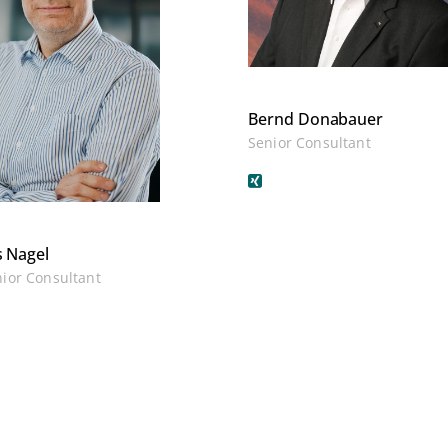
Bernd Donabauer
Senior Consultant
s Nagel
nior Consultant