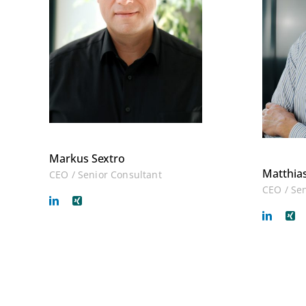
Markus Sextro
Matthia
CEO / Senior Consultant
CEO / Se